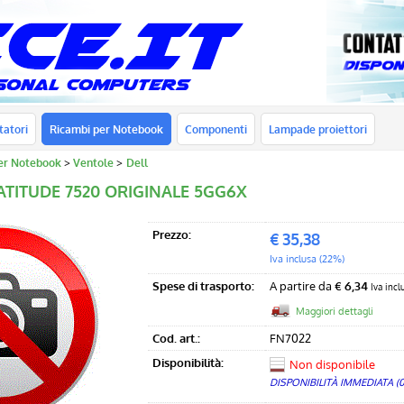
tatori
Ricambi per Notebook
Componenti
Lampade proiettori
er Notebook
Ventole
Dell
ATITUDE 7520 ORIGINALE 5GG6X
Prezzo:
€
35,38
Iva inclusa (22%)
Spese di trasporto:
A partire da
€ 6,34
Iva incl
Maggiori dettagli
Cod. art.:
FN7022
Disponibilità:
Non disponibile
DISPONIBILITÀ IMMEDIATA (0