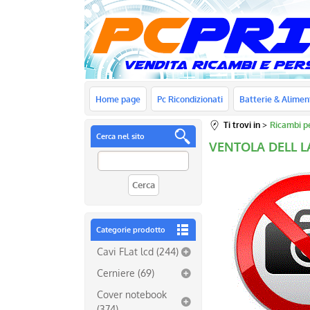
Home page
Pc Ricondizionati
Batterie & Alimen
Ti trovi in
Ricambi p
Cerca nel sito
VENTOLA DELL L
Categorie prodotto
Cavi FLat lcd (244)
Cerniere (69)
Cover notebook
(374)