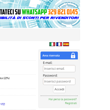
Area riservata
E-mail:
Password:
usa (22%)
Hai perso la password?
Registrati
 PZ)