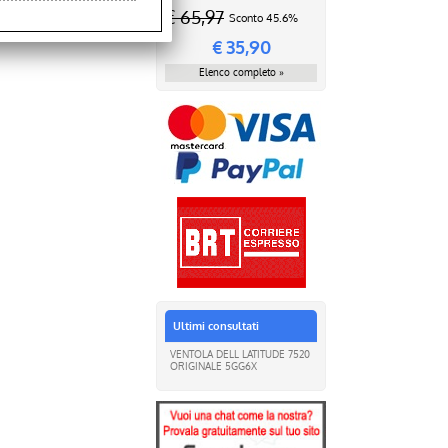
€ 65,97
Sconto 45.6%
€
35,90
Elenco completo »
Ultimi consultati
VENTOLA DELL LATITUDE 7520
ORIGINALE 5GG6X