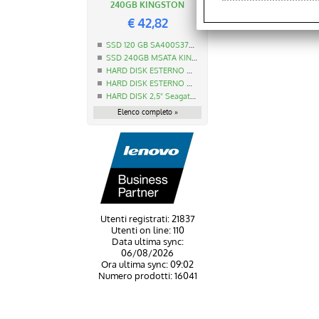
240GB KINGSTON
€
42,82
SSD 120 GB SA400S37/120G KINGSTON
SSD 240GB MSATA KINGSTON
HARD DISK ESTERNO MAXTOR M3 1TB STSHX-M101TCBM
HARD DISK ESTERNO MAXTOR M3 2TB STSHX-M201TCBM
HARD DISK 2,5" Seagate Guardian BarraCuda 1TB 5400RPM
Elenco completo »
Utenti registrati: 21837
Utenti on line: 110
Data ultima sync:
06/08/2026
Ora ultima sync: 09:02
Numero prodotti: 16041