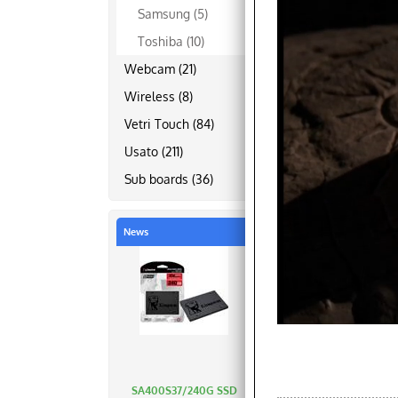
Samsung (5)
Toshiba (10)
Webcam (21)
Wireless (8)
Vetri Touch (84)
Usato (211)
Sub boards (36)
News
SA400S37/240G SSD