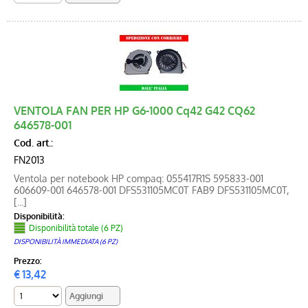
VENTOLA FAN PER HP G6-1000 Cq42 G42 CQ62
646578-001
Cod. art.:
FN2013
Ventola per notebook HP compaq: 055417R1S 595833-001
606609-001 646578-001 DFS531105MC0T FAB9 DFS531105MC0T,
[...]
Disponibilità:
Disponibilità totale (6 PZ)
DISPONIBILITÀ IMMEDIATA (6 PZ)
Prezzo:
€
13,42