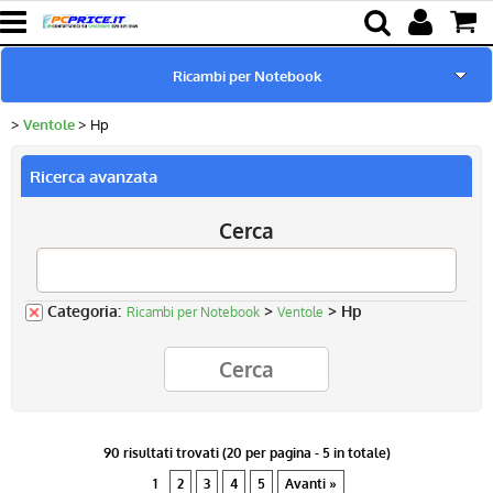
Ricambi per Notebook
Ventole
Hp
Home page
Ricerca avanzata
Pc Ricondizionati
Cerca
Batterie & Alimentatori
Componenti
Categoria:
>
> Hp
Ricambi per Notebook
Ventole
Lampade proiettori
90 risultati trovati (20 per pagina - 5 in totale)
1
2
3
4
5
Avanti »