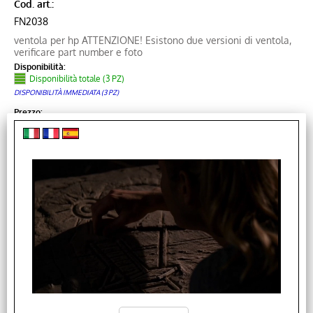
Cod. art.:
FN2038
ventola per hp ATTENZIONE! Esistono due versioni di ventola,
verificare part number e foto
Disponibilità:
Disponibilità totale (3 PZ)
DISPONIBILITÀ IMMEDIATA (3 PZ)
Prezzo:
€
18,30
VENTOLA PER HP Cq61 G61 Cq70 Cq71 G71 Fan
Ksb06105ha(Dc 5V 0.40A)
Cod. art.: