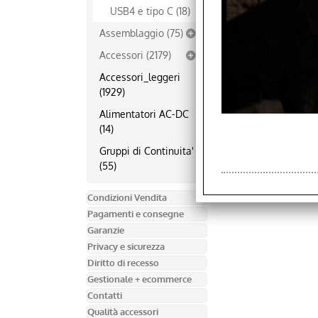
USB4 e tipo C (18)
Assemblaggio (75)
Accessori (2179)
Accessori_leggeri
(1929)
Alimentatori AC-DC
(14)
Gruppi di Continuita'
(55)
Condizioni Vendita
Pagamenti e consegne
Garanzie
Privacy e sicurezza
Diritto di recesso
Gestionale + ecommerce
Contatti
Qualità accessori