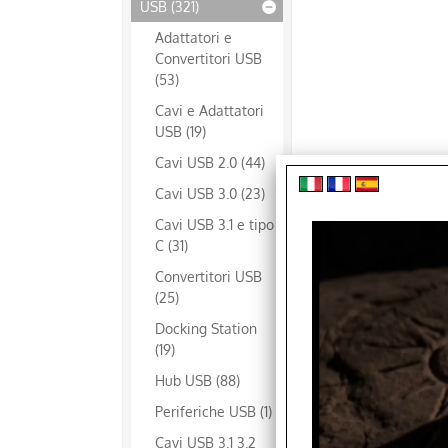
USB (321)
Adattatori e
Convertitori USB
(53)
Cavi e Adattatori
USB (19)
Cavi USB 2.0 (44)
Cavi USB 3.0 (23)
Cavi USB 3.1 e tipo
C (31)
Convertitori USB
(25)
Docking Station
(19)
Hub USB (88)
Periferiche USB (1)
Cavi USB 3.1 3.2