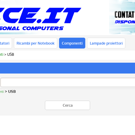
tatori
Ricambi per Notebook
Componenti
Lampade proiettori
ti
USB
> USB
nti