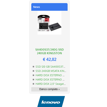
News
SA400S37/240G SSD
240GB KINGSTON
€
42,82
SSD 120 GB SA400S37/120G KINGSTON
SSD 240GB MSATA KINGSTON
HARD DISK ESTERNO MAXTOR M3 1TB STSHX-M101TCBM
HARD DISK ESTERNO MAXTOR M3 2TB STSHX-M201TCBM
HARD DISK 2,5" Seagate Guardian BarraCuda 1TB 5400RPM
Elenco completo »