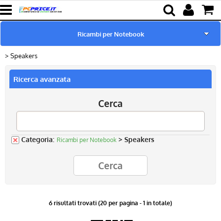
Ricambi per Notebook
Speakers
Home page
Ricerca avanzata
Pc Ricondizionati
Cerca
Batterie & Alimentatori
Componenti
Categoria:
> Speakers
Ricambi per Notebook
Lampade proiettori
6 risultati trovati (20 per pagina - 1 in totale)