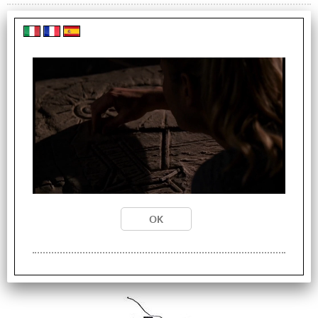
COPPIA SPEAKER PER LENOVO IDEAPAD 320-15 320-
15IKB 320-15ISK
Cod. art.:
SPK9001
Disponibilità:
Disponibilità totale (1 PZ)
DISPONIBILITÀ IMMEDIATA (1 PZ)
Prezzo:
€
13,01