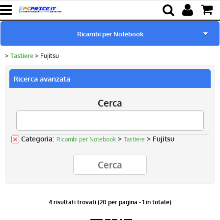
Ricambi per Notebook
Tastiere
Fujitsu
Home page
Ricerca avanzata
Pc Ricondizionati
Cerca
Batterie & Alimentatori
Componenti
Categoria:
>
> Fujitsu
Ricambi per Notebook
Tastiere
Lampade proiettori
4 risultati trovati (20 per pagina - 1 in totale)