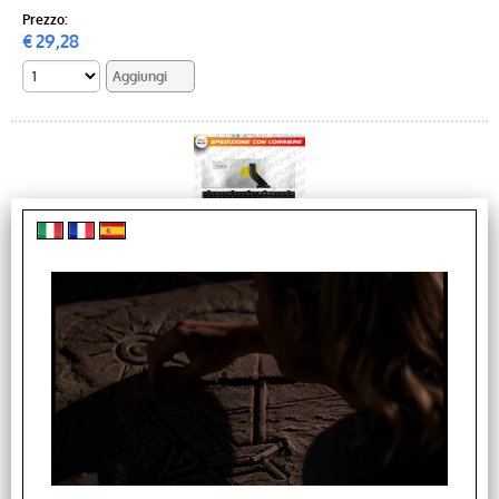
Prezzo:
€
29,28
TASTIERA PER FUJITSU A530 AH530 A531 AH531 NH751
NERA
Cod. art.:
KB8003
TASTIERA PER FUJITSU A530 AH530 A531 AH531 NH751 [...]
Disponibilità:
Disponibilità totale (6 PZ)
DISPONIBILITÀ IMMEDIATA (6 PZ)
Prezzo:
€
30,89