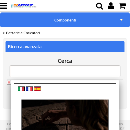
Componenti
Batterie e Caricatori
Home page
Ricerca avanzata
Pc Ricondizionati
Cerca
Batterie & Alimentatori
Ricambi per Notebook
Categoria:
> Batterie e Caricatori
Componenti
Lampade proiettori
Pcprice - L' informatica informale - Sede legale e operativa: Blue chip
computers Snc - Via Wildt 5/7 - 20131 - Milano Tel. 02 28001810 Fax 02