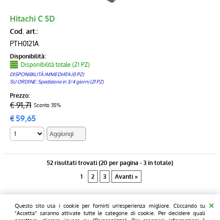
Hitachi C 5D
Cod. art.:
PTH0121A
Disponibilità:
Disponibilità totale (21 PZ)
DISPONIBILITÀ IMMEDIATA (0 PZ)
SU ORDINE: Spedizione in 3/4 giorni (21 PZ)
Prezzo:
€ 91,71
Sconto 35%
€
59,65
52 risultati trovati (20 per pagina - 3 in totale)
1
2
3
Avanti »
Pcprice - L' informatica informale - Sede legale e operativa: Blue chip
Questo sito usa i cookie per fornirti un'esperienza migliore. Cliccando su
computers Snc - Via Wildt 5/7 - 20131 - Milano Tel. 02 28001810 Fax 02
"Accetta" saranno attivate tutte le categorie di cookie. Per decidere quali
28001810 P.I. 12761730154