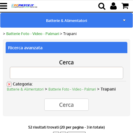
Batterie & Alimentatori
Batterie Foto - Video - Palmari
Trapani
Home page
Ricerca avanzata
Pc Ricondizionati
Cerca
Ricambi per Notebook
Componenti
Categoria:
>
> Trapani
Batterie & Alimentatori
Batterie Foto - Video - Palmari
Lampade proiettori
52 risultati trovati (20 per pagina - 3 in totale)