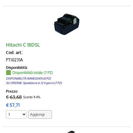
Hitachi C 18DSL
Cod. art.:
PTI0231A
Disponibilità:
Disponibilità totale (7 PZ)
DISPONIBILITÀ IMMEDIATA (0 PZ)
SU ORDINE: Spedizione in 3/4 giorni (7 PZ)
Prezzo:
€ 63,68
Sconto 9.4%
€
57,71