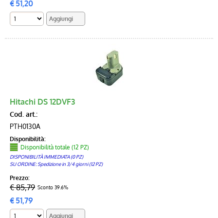
€
51,20
Hitachi DS 12DVF3
Cod. art.:
PTH0130A
Disponibilità:
Disponibilità totale (12 PZ)
DISPONIBILITÀ IMMEDIATA (0 PZ)
SU ORDINE: Spedizione in 3/4 giorni (12 PZ)
Prezzo:
€ 85,79
Sconto 39.6%
€
51,79