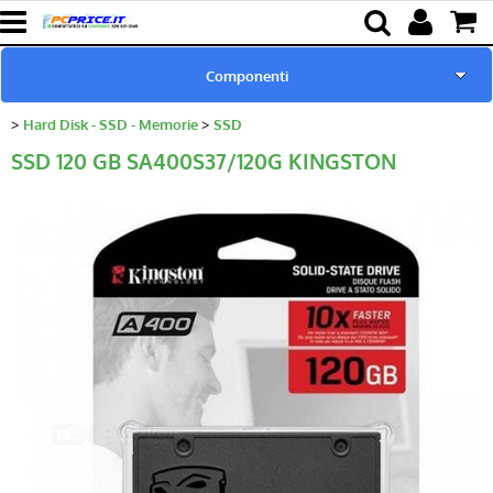
Componenti
Hard Disk - SSD - Memorie
SSD
Home page
SSD 120 GB SA400S37/120G KINGSTON
Pc Ricondizionati
Batterie & Alimentatori
Ricambi per Notebook
Lampade proiettori