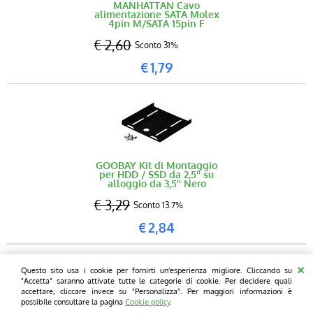
MANHATTAN Cavo
alimentazione SATA Molex
4pin M/SATA 15pin F
€ 2,60
Sconto 31%
€
1,79
GOOBAY Kit di Montaggio
per HDD / SSD da 2,5'' su
alloggio da 3,5'' Nero
€ 3,29
Sconto 13.7%
€
2,84
Pcprice - L' informatica informale - Sede legale e operativa: Blue chip
Questo sito usa i cookie per fornirti un'esperienza migliore. Cliccando su
computers Snc - Via Wildt 5/7 - 20131 - Milano Tel. 02 28001810 Fax 02
"Accetta" saranno attivate tutte le categorie di cookie. Per decidere quali
28001810 P.I. 12761730154
accettare, cliccare invece su "Personalizza". Per maggiori informazioni è
possibile consultare la pagina
Cookie policy
.