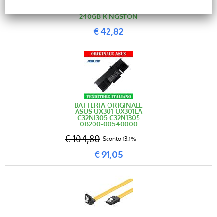
SA400S37/240G SSD
240GB KINGSTON
€
42,82
BATTERIA ORIGINALE
ASUS UX301 UX301LA
C32NI305 C32N1305
0B200-00540000
€ 104,80
Sconto 13.1%
€
91,05