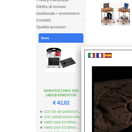
Diritto di recesso
Gestionale + ecommerce
Contatti
Qualità accessori
News
SA400S37/240G SSD
240GB KINGSTON
€
42,82
SSD 120 GB SA400S37/120G KINGSTON
SSD 240GB MSATA KINGSTON
HARD DISK ESTERNO MAXTOR M3 1TB STSHX-M101TCBM
HARD DISK ESTERNO MAXTOR M3 2TB STSHX-M201TCBM