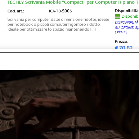
TECHLY Scrivania Mobile ''Compact'' per Computer Ripiano T
Disponibilità
Cod. art.:
ICA-TB-S005
Disponibi
Scrivania per computer dalle dimensione ridotte, ideale
DISPONIBILITÀ
per notebook o piccoli computerIngombro ridotto,
SU ORDINE: Sped
ideale per ottimizzare lo spazio mantenendo [...]
(388 PZ)
Prezzo:
€
70,82
TECHLY Scrivania Mobile ''Compact'' per Computer Ripiano T
Bianco
Disponibilità
Cod. art.:
ICA-TB-S005W
Disponibi
Scrivania per computer dalle dimensione ridotte, ideale
DISPONIBILITÀ
per notebook o piccoli computerIngombro ridotto,
SU ORDINE: Sped
ideale per ottimizzare lo spazio mantenendo [...]
(56 PZ)
Prezzo:
€
70,82