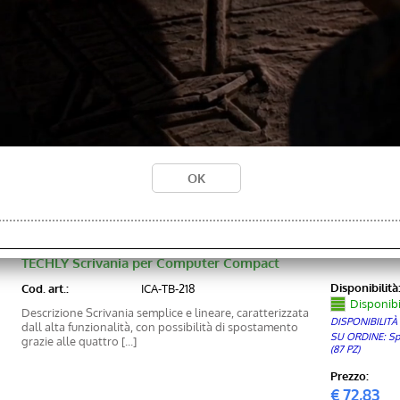
TECHLY Scrivania Mobile per PC Stampante con Tastiera Estr
Disponibilità
Cod. art.:
ICA-TB-7800BK
Disponibi
Scrivania per PC compatta multifunzioneTavolo mobile
DISPONIBILITÀ
dotato di molti ripiani per computer, notebook,
SU ORDINE: Sped
stampante, casseStruttura in metallo su [...]
(398 PZ)
Prezzo:
€ 84,90
Sc
€
71,37
TECHLY Scrivania per Computer Compact
Disponibilità
Cod. art.:
ICA-TB-218
Disponibi
Descrizione Scrivania semplice e lineare, caratterizzata
DISPONIBILITÀ
dall alta funzionalità, con possibilità di spostamento
SU ORDINE: Sped
grazie alle quattro [...]
(87 PZ)
Prezzo:
€
72,83