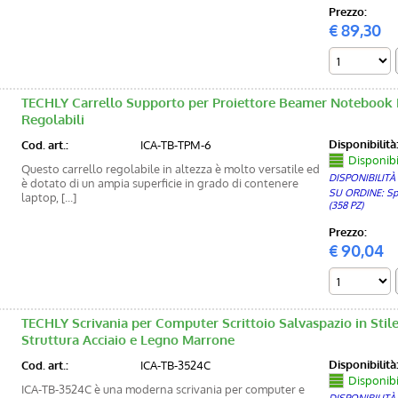
Prezzo:
€
89,30
TECHLY Carrello Supporto per Proiettore Beamer Notebook 
Regolabili
Disponibilità
Cod. art.:
ICA-TB-TPM-6
Disponibi
Questo carrello regolabile in altezza è molto versatile ed
DISPONIBILITÀ
è dotato di un ampia superficie in grado di contenere
SU ORDINE: Sped
laptop, [...]
(358 PZ)
Prezzo:
€
90,04
TECHLY Scrivania per Computer Scrittoio Salvaspazio in Stile
Struttura Acciaio e Legno Marrone
Disponibilità
Cod. art.:
ICA-TB-3524C
Disponibi
ICA-TB-3524C è una moderna scrivania per computer e