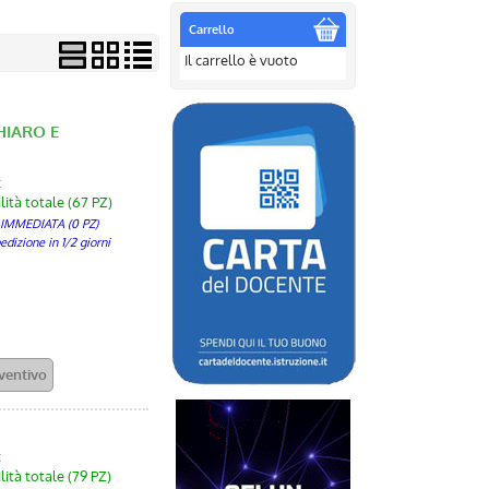
Carrello
Il carrello è vuoto
HIARO E
:
lità totale (67 PZ)
 IMMEDIATA (0 PZ)
izione in 1/2 giorni
:
lità totale (79 PZ)