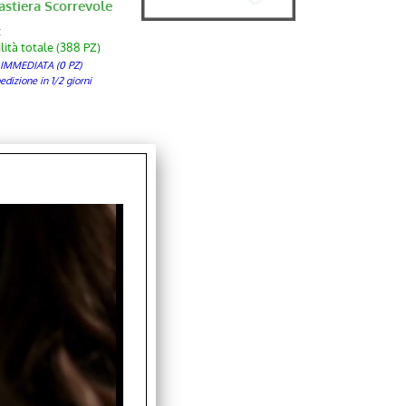
astiera Scorrevole
:
lità totale (388 PZ)
 IMMEDIATA (0 PZ)
izione in 1/2 giorni
astiera Scorrevole
:
lità totale (56 PZ)
 IMMEDIATA (0 PZ)
izione in 1/2 giorni