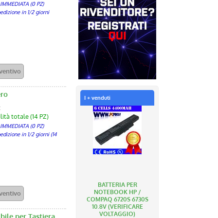
 IMMEDIATA (0 PZ)
izione in 1/2 giorni
ero
I + venduti
:
ità totale (14 PZ)
 IMMEDIATA (0 PZ)
izione in 1/2 giorni (14
BATTERIA PER
NOTEBOOK HP /
COMPAQ 6720S 6730S
10.8V (VERIFICARE
VOLTAGGIO)
ile per Tastiera