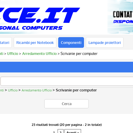
tatori
Ricambi per Notebook
Componenti
Lampade proiettori
ti
Ufficio
Arredamento Ufficio
Scrivanie per computer
>
>
> Scrivanie per computer
nti
Ufficio
Arredamento Ufficio
23 risultati trovati (20 per pagina - 2 in totale)
1
2
Avanti »