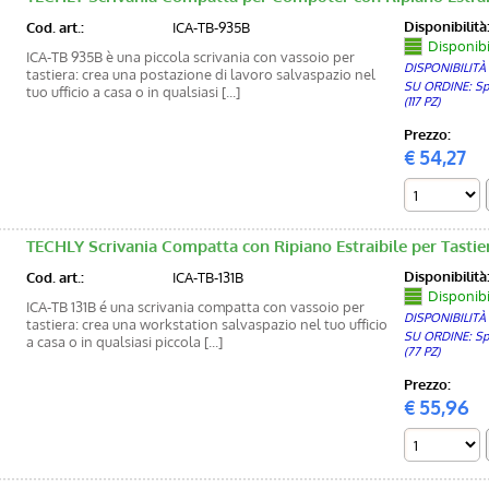
Disponibilità
Cod. art.:
ICA-TB-935B
Disponibil
ICA-TB 935B è una piccola scrivania con vassoio per
DISPONIBILITÀ
tastiera: crea una postazione di lavoro salvaspazio nel
SU ORDINE: Sped
tuo ufficio a casa o in qualsiasi [...]
(117 PZ)
Prezzo:
€
54,27
TECHLY Scrivania Compatta con Ripiano Estraibile per Tastie
Disponibilità
Cod. art.:
ICA-TB-131B
Disponibi
ICA-TB 131B é una scrivania compatta con vassoio per
DISPONIBILITÀ
tastiera: crea una workstation salvaspazio nel tuo ufficio
SU ORDINE: Sped
a casa o in qualsiasi piccola [...]
(77 PZ)
Prezzo:
€
55,96