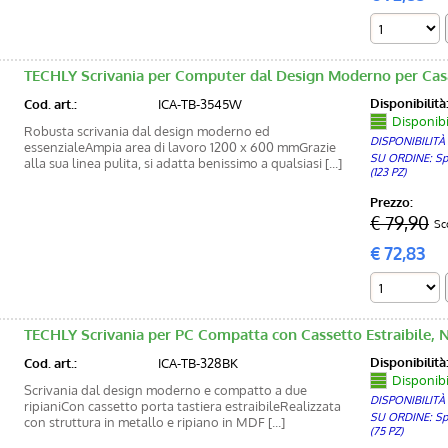
TECHLY Scrivania per Computer dal Design Moderno per Casa
Disponibilità
Cod. art.:
ICA-TB-3545W
Disponibil
Robusta scrivania dal design moderno ed
DISPONIBILITÀ
essenzialeAmpia area di lavoro 1200 x 600 mmGrazie
SU ORDINE: Sped
alla sua linea pulita, si adatta benissimo a qualsiasi [...]
(123 PZ)
Prezzo:
€ 79,90
Sc
€
72,83
TECHLY Scrivania per PC Compatta con Cassetto Estraibile, N
Disponibilità
Cod. art.:
ICA-TB-328BK
Disponibi
Scrivania dal design moderno e compatto a due
DISPONIBILITÀ
ripianiCon cassetto porta tastiera estraibileRealizzata
SU ORDINE: Sped
con struttura in metallo e ripiano in MDF [...]
(75 PZ)