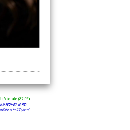
aibile Nero Lucido
:
lità totale (398 PZ)
 IMMEDIATA (0 PZ)
izione in 1/2 giorni
onto 15.9%
:
lità totale (87 PZ)
 IMMEDIATA (0 PZ)
izione in 1/2 giorni