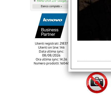
HARD DISK 2,5" Seagate Guardian BarraCuda 1TB 5400RPM
Elenco completo »
Utenti registrati: 21837
Utenti on line: 146
Data ultima sync:
08/08/2026
Ora ultima sync: 14:26
Numero prodotti: 16046