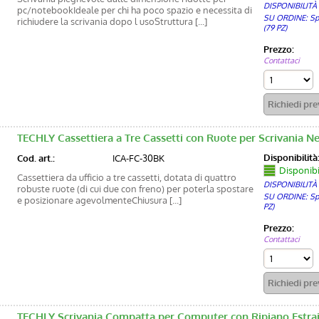
DISPONIBILITÀ
pc/notebookIdeale per chi ha poco spazio e necessita di
SU ORDINE: Sped
richiudere la scrivania dopo l usoStruttura [...]
(79 PZ)
Prezzo:
Contattaci
TECHLY Cassettiera a Tre Cassetti con Ruote per Scrivania N
Disponibilità
Cod. art.:
ICA-FC-30BK
Disponibil
Cassettiera da ufficio a tre cassetti, dotata di quattro
DISPONIBILITÀ
robuste ruote (di cui due con freno) per poterla spostare
SU ORDINE: Sped
e posizionare agevolmenteChiusura [...]
PZ)
Prezzo:
Contattaci
TECHLY Scrivania Compatta per Computer con Ripiano Estraib