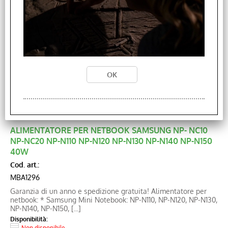
Prezzo:
€ 72,61
Sconto 55.4%
€
32,40
ALIMENTATORE PER NETBOOK SAMSUNG NP- NC10
NP-NC20 NP-N110 NP-N120 NP-N130 NP-N140 NP-N150
40W
Cod. art.:
MBA1296
Garanzia di un anno e spedizione gratuita! Alimentatore per
netbook: * Samsung Mini Notebook: NP-N110, NP-N120, NP-N130,
NP-N140, NP-N150, [...]
Disponibilità:
Non disponibile