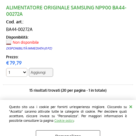
ALIMENTATORE ORIGINALE SAMSUNG NP900 BA44-
00272A
Cod. art.:
BA44-00272A
Disponibilità:
Non disponibile
DISPONIBILITÀ IMMEDIATA (0 PZ)
Prezzo:
€
79,79
15 risultati trovati (20 per pagina - 1 in totale)
Pcprice - L' informatica informale - Sede legale e operativa: Blue chip
Questo sito usa i cookie per fornirti un'esperienza migliore. Cliccando su
computers Snc - Via Wildt 5/7 - 20131 - Milano Tel. 02 28001810 Fax 02
"Accetta" saranno attivate tutte le categorie di cookie. Per decidere quali
28001810 P.I. 12761730154
accettare, cliccare invece su "Personalizza". Per maggiori informazioni è
possibile consultare la pagina
Cookie policy
.