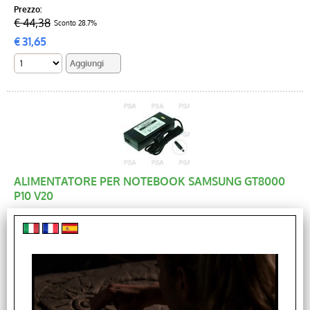
Prezzo:
€ 44,38
Sconto 28.7%
€
31,65
ALIMENTATORE PER NOTEBOOK SAMSUNG GT8000
P10 V20
Cod. art.:
CAA0672B
Garanzia di un anno e spedizione gratuita! Alimentatore 90W
Alimentatore per notebook 18-20v 4.74A per notebook:
SAMSUNG GT Series: Samsung GT6000, [...]
Disponibilità:
Non disponibile, in arrivo