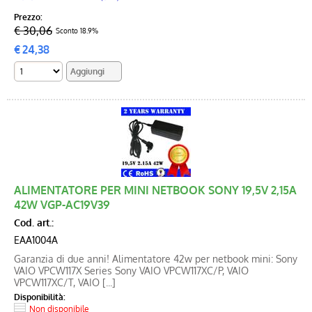
Prezzo:
€ 30,06
Sconto 18.9%
€
24,38
ALIMENTATORE PER MINI NETBOOK SONY 19,5V 2,15A
42W VGP-AC19V39
Cod. art.:
EAA1004A
Garanzia di due anni! Alimentatore 42w per netbook mini: Sony
VAIO VPCW117X Series Sony VAIO VPCW117XC/P, VAIO
VPCW117XC/T, VAIO [...]
Disponibilità:
Non disponibile