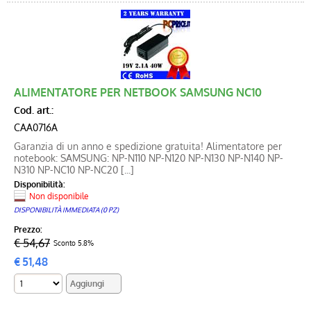
ALIMENTATORE PER NETBOOK SAMSUNG NC10
Cod. art.:
CAA0716A
Garanzia di un anno e spedizione gratuita! Alimentatore per
notebook: SAMSUNG: NP-N110 NP-N120 NP-N130 NP-N140 NP-
N310 NP-NC10 NP-NC20 [...]
Disponibilità:
Non disponibile
DISPONIBILITÀ IMMEDIATA (0 PZ)
Prezzo:
€ 54,67
Sconto 5.8%
€
51,48