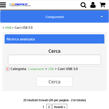
Componenti
USB
Cavi USB 3.0
Home page
Ricerca avanzata
Pc Ricondizionati
Cerca
Batterie & Alimentatori
Ricambi per Notebook
Categoria:
>
> Cavi USB 3.0
Componenti
USB
Lampade proiettori
23 risultati trovati (20 per pagina - 2 in totale)
1
2
Avanti »