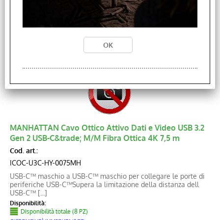
DISPONIBILITÀ IMMEDIATA (0 PZ)
SU ORDINE: Spedizione in 1/2 giorni (14 PZ)
Prezzo:
Contattaci
MANHATTAN Cavo Ottico Attivo Dati e Video USB 3.2
Gen 2 USB-C&trade; M/M Fibra Ottica 4K 7,5 m
Cod. art.:
ICOC-U3C-HY-0075MH
USB-C™ maschio a USB-C™ maschio per collegare le porte di
periferiche USB-C™Supera la limitazione della distanza dell
USB-C™ [...]
Disponibilità:
Disponibilità totale (8 PZ)