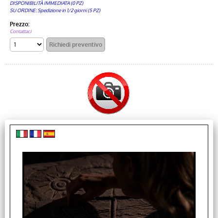
DISPONIBILITÀ IMMEDIATA (0 PZ)
SU ORDINE: Spedizione in 1/2 giorni (5 PZ)
Prezzo:
Contattaci
MANHATTAN Cavo Ottico Attivo Dati e Video USB 3.2
Gen 2 USB-C&trade; M/M Fibra Ottica 4K 10 m
Cod. art.:
ICOC-U3C-HY-010MH
USB-C™ maschio a USB-C™ maschio per collegare le porte di
periferiche USB-C™Supera la limitazione della distanza dell
USB-C™ [...]
Disponibilità:
Disponibilità totale (14 PZ)