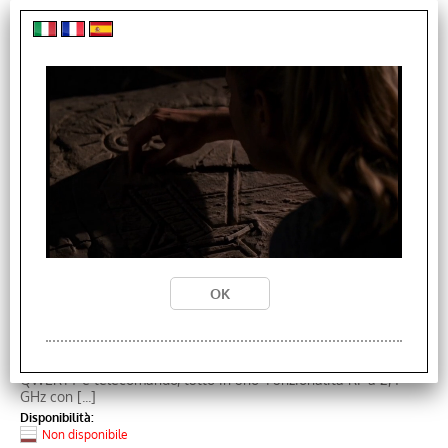
Ordina per:
Venz Telecomando Ergonomico con Mini Tastiera Air
Mouse Wireless Lady Shape
Cod. art.:
IC-VZRK1L
· Mouse multifunzione, mini tastiera wireless con layout
QWERTY e telecomando, tutto in uno· Funzionalità RF a 2,4
GHz con [...]
Disponibilità:
Non disponibile