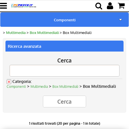
Componenti
Multimedia
Box Multimediali
Box Multimediali
Home page
Ricerca avanzata
Pc Ricondizionati
Cerca
Batterie & Alimentatori
Ricambi per Notebook
Categoria:
>
>
> Box Multimediali
Componenti
Multimedia
Box Multimediali
Lampade proiettori
1 risultati trovati (20 per pagina - 1 in totale)