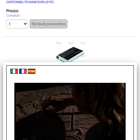
DISPONIBILITÀ IMMEDIATA (0 PZ)
Prezzo:
Contattaci
BATTERIA ORIGINALE PER NOTEBOOK BENQ 8000
8100
Cod. art.:
65.K0104.001
Garanzia di un anno e spedizione gratuita! Batteria per
notebook: benq JOYBOOK 8000 Codici alternativi: 65-K0104-001
Disponibilità:
Non disponibile
DISPONIBILITÀ IMMEDIATA (0 PZ)