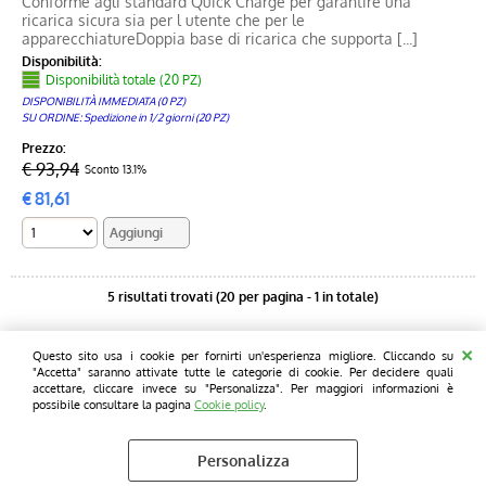
Conforme agli standard Quick Charge per garantire una
ricarica sicura sia per l utente che per le
apparecchiatureDoppia base di ricarica che supporta [...]
Disponibilità:
Disponibilità totale (20 PZ)
DISPONIBILITÀ IMMEDIATA (0 PZ)
SU ORDINE: Spedizione in 1/2 giorni (20 PZ)
Prezzo:
€ 93,94
Sconto 13.1%
€
81,61
5 risultati trovati (20 per pagina - 1 in totale)
Pcprice - L' informatica informale - Sede legale e operativa: Blue chip
Questo sito usa i cookie per fornirti un'esperienza migliore. Cliccando su
computers Snc - Via Wildt 5/7 - 20131 - Milano Tel. 02 28001810 Fax 02
"Accetta" saranno attivate tutte le categorie di cookie. Per decidere quali
28001810 P.I. 12761730154
accettare, cliccare invece su "Personalizza". Per maggiori informazioni è
possibile consultare la pagina
Cookie policy
.
Personalizza
Cookie policy