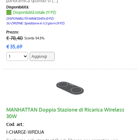
panoramica quando si [...]
Disponibilità:
Disponibilità totale (11 PZ)
DISPONIBILITÀ IMMEDIATA (0 PZ)
SU ORDINE: Spedizione in 1/2 giorni (11 PZ)
Prezzo:
€ 78,40
Sconto 54.5%
€
35,69
MANHATTAN Doppia Stazione di Ricarica Wireless
30W
Cod. art.:
I-CHARGE-WRDUA