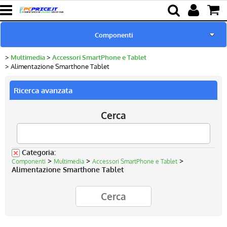
Componenti
Multimedia
Accessori SmartPhone e Tablet
Home page
Alimentazione Smarthone Tablet
Pc Ricondizionati
Ricerca avanzata
Cerca
Batterie & Alimentatori
Ricambi per Notebook
Categoria:
>
>
>
Componenti
Multimedia
Accessori SmartPhone e Tablet
Lampade proiettori
Alimentazione Smarthone Tablet