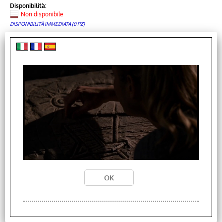
Disponibilità:
Non disponibile
DISPONIBILITÀ IMMEDIATA (0 PZ)
Prezzo:
€ 23,40
Sconto 65.1%
€
8,16
GOOBAY Caricabatterie Wireless Fast Qi Stand 5W
Nero
Cod. art.:
I-CHARGE-WRG-5WB
· Stand di ricarica rotondo per smartphone e tablet Qi· Comodo
supporto di ricarica FAST QI a induzione che consente di